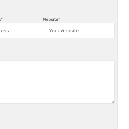
s
*
Website
*