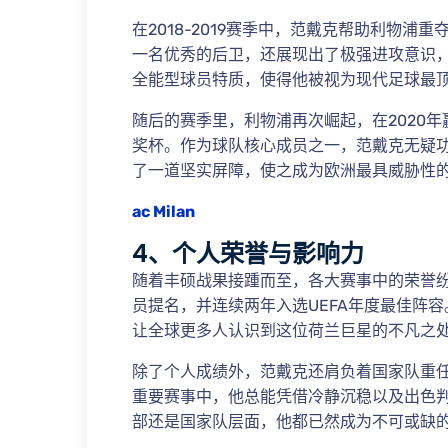
在2018-2019赛季中，范戴克帮助利物
一名优秀的后卫，还展现出了极强进攻意识
全能型球员特质，使得他被视为现代足球最
随后的赛季里，利物浦再次崛起，在2020
奖杯。作为球队核心成员之一，范戴克无疑
了一道坚实屏障，使之成为欧洲最具威胁性
ac Milan
4、个人荣誉与影响力
随着丰硕战果接踵而至，各大赛事中的荣誉纷
员提名，并连续两年入选UEFA年度最佳阵
让全球更多人认识到这位荷兰巨星的不凡之
除了个人成绩外，范戴克还肩负着国家队重
重要赛事中，他总能凭借冷静沉稳以及出色
部还是国家队层面，他都已然成为不可或缺