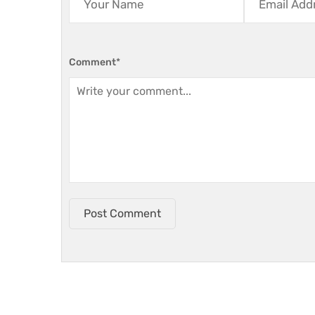
Comment
*
Post Comment