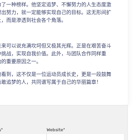
为了一种榜样。他坚定追梦、不懈努力的人生态度激
付出努力，就一定能够实现自己的目标。这无形间扩
上，而是渗透到社会各个角落。
走来可以说充满坎坷但又极其光辉。正是在艰苦奋斗
种挑战，实现自我价值。此外，与团队合作同样重
功的重要原因之一。
地看到，这不仅是一位运动员成长史，更是一段鼓舞
勇敢追梦的人，共同谱写属于自己的华丽篇章！
s
*
Website
*