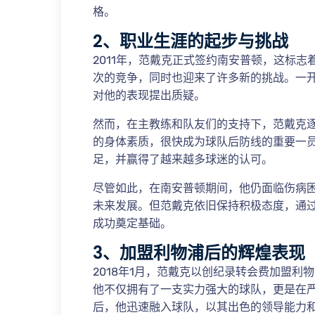
格。
2、职业生涯的起步与挑战
2011年，范戴克正式签约南安普顿，这标
次的竞争，同时也迎来了许多新的挑战。一
对他的表现提出质疑。
然而，在主教练和队友们的支持下，范戴克
的身体素质，很快成为球队后防线的重要一
足，并赢得了越来越多球迷的认可。
尽管如此，在南安普顿期间，他仍面临伤病
未来发展。但范戴克依旧保持积极态度，通
成功奠定基础。
3、加盟利物浦后的辉煌表现
2018年1月，范戴克以创纪录转会费加盟
他不仅拥有了一支实力强大的球队，更是在
后，他迅速融入球队，以其出色的领导能力