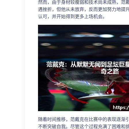
然而，由于身材较瘦弱和技术尚未成熟，范
遇挫折，但他从未放弃，反而更加努力地提
认可，并开始得到更多上场机会。
随着时间推移，范戴克在比赛中的表现逐渐
不断突破自我。尽管这个过程充满了困难和