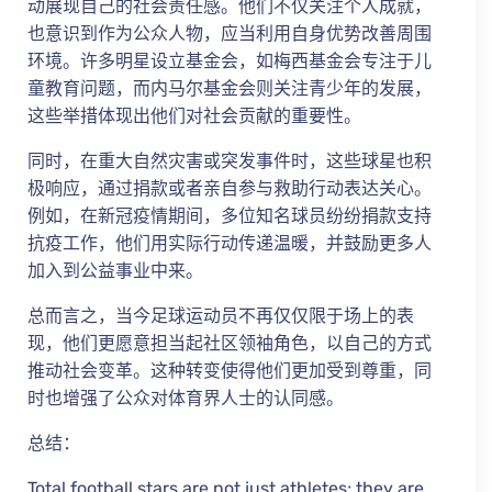
动展现自己的社会责任感。他们不仅关注个人成就，
也意识到作为公众人物，应当利用自身优势改善周围
环境。许多明星设立基金会，如梅西基金会专注于儿
童教育问题，而内马尔基金会则关注青少年的发展，
这些举措体现出他们对社会贡献的重要性。
同时，在重大自然灾害或突发事件时，这些球星也积
极响应，通过捐款或者亲自参与救助行动表达关心。
例如，在新冠疫情期间，多位知名球员纷纷捐款支持
抗疫工作，他们用实际行动传递温暖，并鼓励更多人
加入到公益事业中来。
总而言之，当今足球运动员不再仅仅限于场上的表
现，他们更愿意担当起社区领袖角色，以自己的方式
推动社会变革。这种转变使得他们更加受到尊重，同
时也增强了公众对体育界人士的认同感。
总结：
Total football stars are not just athletes; they are