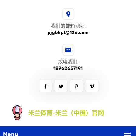
我们的邮箱地址:
pjgbhpt@126.com
致电我们:
18962657191