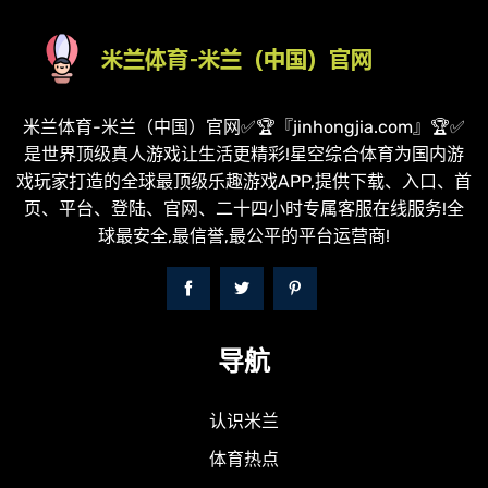
米兰体育-米兰（中国）官网✅🏆『jinhongjia.com』🏆✅
是世界顶级真人游戏让生活更精彩!星空综合体育为国内游
戏玩家打造的全球最顶级乐趣游戏APP,提供下载、入口、首
页、平台、登陆、官网、二十四小时专属客服在线服务!全
球最安全,最信誉,最公平的平台运营商!
导航
认识米兰
体育热点