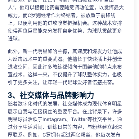
人”，他可以根据比赛需要随意调动位置，以发挥最大
威力。而C罗则经常作为终结者，被放置于前锋线
上，以便利用他的进攻嗅觉把握机会。这种战术安排
使得两位巨星能充分发挥自身优势，为球队贡献更多
进球。
此外，新一代明星如哈兰德，其速度和爆发力让他成
为反击战术中的重要武器。他擅长于快速插上并创造
进攻空间，因此许多教练都倾向于围绕他的特点来布
置战术。这样一来，不仅提升了球队整体实力，也吸
引了更多关注，让年轻一代足球爱好者倍感振奋。
3、社交媒体与品牌影响力
随着数字化时代的发展，社交媒体成为现代体育明星
展示自我与连接粉丝的重要平台。在此背景下，许多
明星球员活跃于Instagram、Twitter等社交平台，通
过分享生活瞬间、训练日常等内容，与粉丝建立起深
厚联系。例如，C罗拥有超过两亿粉丝，他每次发布