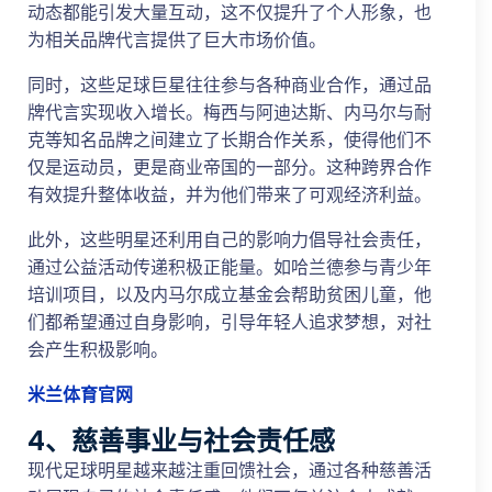
动态都能引发大量互动，这不仅提升了个人形象，也
为相关品牌代言提供了巨大市场价值。
同时，这些足球巨星往往参与各种商业合作，通过品
牌代言实现收入增长。梅西与阿迪达斯、内马尔与耐
克等知名品牌之间建立了长期合作关系，使得他们不
仅是运动员，更是商业帝国的一部分。这种跨界合作
有效提升整体收益，并为他们带来了可观经济利益。
此外，这些明星还利用自己的影响力倡导社会责任，
通过公益活动传递积极正能量。如哈兰德参与青少年
培训项目，以及内马尔成立基金会帮助贫困儿童，他
们都希望通过自身影响，引导年轻人追求梦想，对社
会产生积极影响。
米兰体育官网
4、慈善事业与社会责任感
现代足球明星越来越注重回馈社会，通过各种慈善活