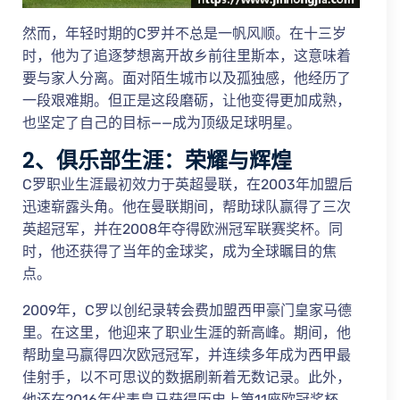
然而，年轻时期的C罗并不总是一帆风顺。在十三岁
时，他为了追逐梦想离开故乡前往里斯本，这意味着
要与家人分离。面对陌生城市以及孤独感，他经历了
一段艰难期。但正是这段磨砺，让他变得更加成熟，
也坚定了自己的目标——成为顶级足球明星。
2、俱乐部生涯：荣耀与辉煌
C罗职业生涯最初效力于英超曼联，在2003年加盟后
迅速崭露头角。他在曼联期间，帮助球队赢得了三次
英超冠军，并在2008年夺得欧洲冠军联赛奖杯。同
时，他还获得了当年的金球奖，成为全球瞩目的焦
点。
2009年，C罗以创纪录转会费加盟西甲豪门皇家马德
里。在这里，他迎来了职业生涯的新高峰。期间，他
帮助皇马赢得四次欧冠冠军，并连续多年成为西甲最
佳射手，以不可思议的数据刷新着无数记录。此外，
他还在2016年代表皇马获得历史上第11座欧冠奖杯，