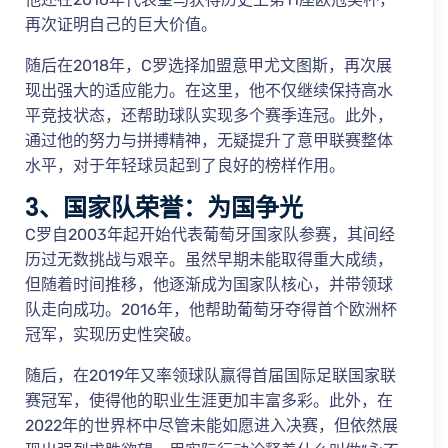
再次证明自己的巨大价值。
随后在2018年，C罗选择加盟意甲尤文图斯，再次展
现出强大的适应能力。在这里，他不仅继续保持高水
平竞技状态，还帮助球队实现多个赛季连冠。此外，
通过他的努力与拼搏精神，无疑提升了意甲联赛整体
水平，对于年轻球员起到了良好的榜样作用。
3、国家队荣誉：为国争光
C罗自2003年起开始代表葡萄牙国家队参赛，其间经
历过无数挑战与艰辛。虽然早期未能取得重大成绩，
但随着时间推移，他逐渐成为国家队核心，并带领球
队走向成功。2016年，他帮助葡萄牙夺得首个欧洲杯
冠军，实现历史性突破。
随后，在2019年又率领球队赢得首届国际足联国家联
赛冠军，使得他的职业生涯更加丰富多彩。此外，在
2022年的世界杯中尽管未能如愿进入决赛，但依然展