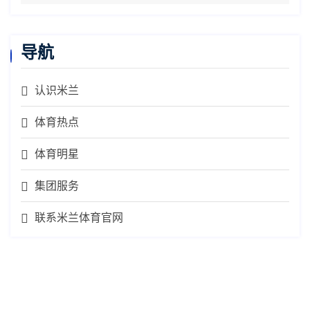
导航
认识米兰
体育热点
体育明星
集团服务
联系米兰体育官网