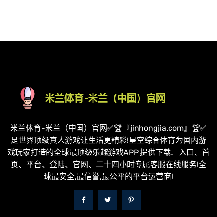
米兰体育-米兰（中国）官网✅🏆『jinhongjia.com』🏆✅
是世界顶级真人游戏让生活更精彩!星空综合体育为国内游
戏玩家打造的全球最顶级乐趣游戏APP,提供下载、入口、首
页、平台、登陆、官网、二十四小时专属客服在线服务!全
球最安全,最信誉,最公平的平台运营商!