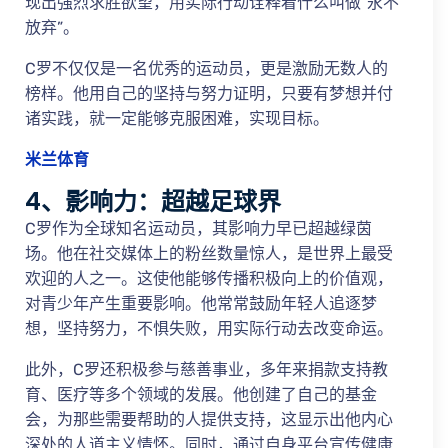
现出强烈求胜欲望，用实际行动诠释着什么叫做“永不
放弃”。
C罗不仅仅是一名优秀的运动员，更是激励无数人的
榜样。他用自己的坚持与努力证明，只要有梦想并付
诸实践，就一定能够克服困难，实现目标。
米兰体育
4、影响力：超越足球界
C罗作为全球知名运动员，其影响力早已超越绿茵
场。他在社交媒体上的粉丝数量惊人，是世界上最受
欢迎的人之一。这使他能够传播积极向上的价值观，
对青少年产生重要影响。他常常鼓励年轻人追逐梦
想，坚持努力，不惧失败，用实际行动去改变命运。
此外，C罗还积极参与慈善事业，多年来捐款支持教
育、医疗等多个领域的发展。他创建了自己的基金
会，为那些需要帮助的人提供支持，这显示出他内心
深处的人道主义情怀。同时，通过自身平台宣传健康