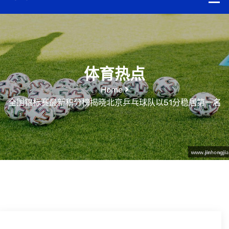
体育热点
Home
全国锦标赛最新积分榜揭晓北京乒乓球队以51分稳居第一名