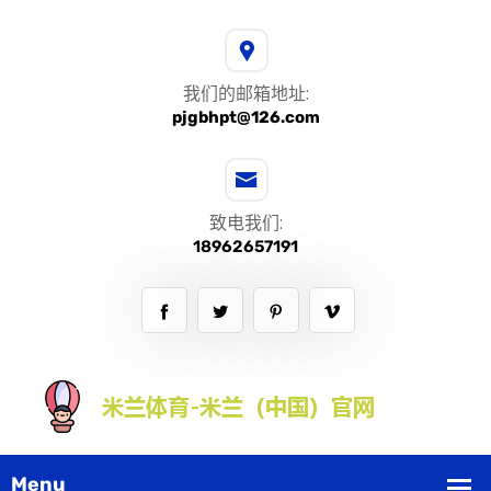
我们的邮箱地址:
pjgbhpt@126.com
致电我们:
18962657191