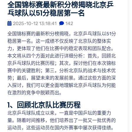
全国锦标赛最新积分榜揭晓北京乒
乓球队以51分稳居第一名
2025-10-12 13:18:41
142
全国锦标赛的最新积分榜揭晓，北京乒乓球队以51分
稳居第一名。这一成绩不仅反映了北京队的整体实
力，更体现了他们在比赛中的稳定表现和团队配合。
本文将从四个方面对此进行详细分析：首先，回顾北
京乒乓球队的比赛历程；其次，探讨他们在本次锦标
赛中的关键胜利；第三，分析北京队的战术与技术优
势；最后，展望未来的发展前景。通过这些方面的深
入探讨，我们可以更全面地理解北京乒乓球队为何能
在激烈的竞争中脱颖而出。
1、回顾北京队比赛历程
北京乒乓球队成立以来，一直是中国乒坛的重要力
量。随着时间推移，他们培养出了一批又一批优秀的
运动员，这些运动员在国内外赛事中屡次获得佳绩。