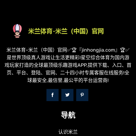
米兰体育-米兰（中国）官网✅🏆『jinhongjia.com』🏆✅
是世界顶级真人游戏让生活更精彩!星空综合体育为国内游
戏玩家打造的全球最顶级乐趣游戏APP,提供下载、入口、首
页、平台、登陆、官网、二十四小时专属客服在线服务!全
球最安全,最信誉,最公平的平台运营商!
导航
认识米兰