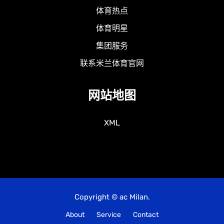
体育热点
体育明星
集团服务
联系米兰体育官网
网站地图
XML
Copyright © ac Milan.
About
Service
Contact