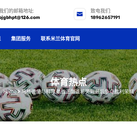
我们的邮箱地址:
致电我们:
pjgbhpt@126.com
18962657191
星
集团服务
联系米兰体育官网
体育热点
Home
马格德堡与科隆激战正酣谁将笑到最后争夺胜利荣耀