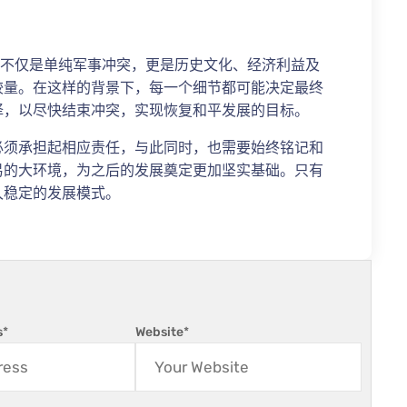
的不仅是单纯军事冲突，更是历史文化、经济利益及
较量。在这样的背景下，每一个细节都可能决定最终
择，以尽快结束冲突，实现恢复和平发展的目标。
必须承担起相应责任，与此同时，也需要始终铭记和
易的大环境，为之后的发展奠定更加坚实基础。只有
久稳定的发展模式。
s
*
Website
*