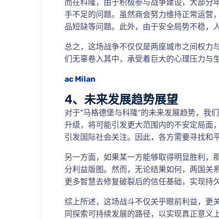
而在科隆，由于积极参与战争建设，大部分
手不足的问题。虽然商会努力维持正常运营
品短缺等问题。此外，由于安全局势不稳，
总之，这场战争不仅仅是两座城市之间权力
们无辜卷入其中，承受着巨大的心理压力与
ac Milan
4、未来发展趋势展望
对于“马格德堡与科隆”的未来发展趋势，我
升级，将可能引发更大范围内的不安定局面
引发国际社会关注。因此，各方需要寻找和
另一方面，如果某一方能够取得明显胜利，
分利益版图。然而，无论结果如何，两国关
更多智慧去修复破裂后的信任基础，实现持
综上所述，这场战斗不仅关乎眼前利益，更
同探索可持续发展的路径，以实现真正意义