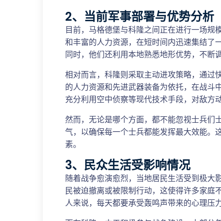
2、当前军事部署与优势分析
目前，马格德堡与科隆之间正在进行一场规
和丰富的人力资源，在短时间内迅速集结了
同时，他们还利用本地熟悉地形优势，不断
相对而言，科隆则采取主动进攻策略，通过
的人力资源和先进武器装备为依托，在战斗
充分利用空中侦察等现代技术手段，对敌方
然而，无论是哪个方面，都不能忽视士兵们
气，以确保每一个士兵都能发挥最大效能。
素。
3、民众生活受影响情况
随着战争愈演愈烈，当地居民生活受到极大
民被迫撤离或被限制行动，这使得许多家庭
人来说，每天都要承受轰鸣声带来的心理压