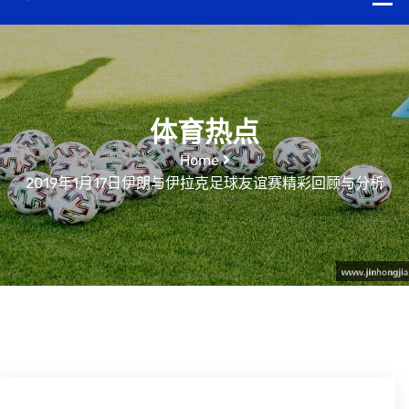
体育热点
Home
2019年1月17日伊朗与伊拉克足球友谊赛精彩回顾与分析