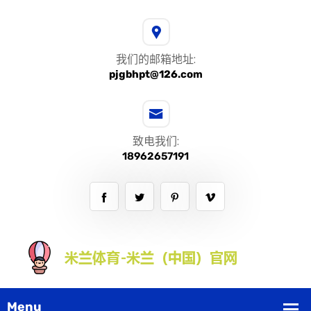
我们的邮箱地址:
pjgbhpt@126.com
致电我们:
18962657191