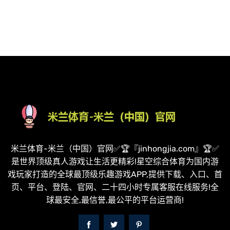
米兰体育-米兰（中国）官网✅🏆『jinhongjia.com』🏆✅
是世界顶级真人游戏让生活更精彩!星空综合体育为国内游
戏玩家打造的全球最顶级乐趣游戏APP,提供下载、入口、首
页、平台、登陆、官网、二十四小时专属客服在线服务!全
球最安全,最信誉,最公平的平台运营商!