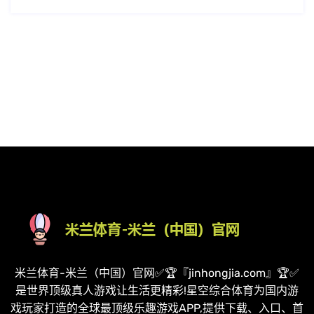
米兰体育-米兰（中国）官网✅🏆『jinhongjia.com』🏆✅
是世界顶级真人游戏让生活更精彩!星空综合体育为国内游
戏玩家打造的全球最顶级乐趣游戏APP,提供下载、入口、首