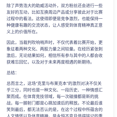
除了声势浩大的助威活动外，双方粉丝还会进行一些
友好的互动，比如互换周边产品或分享彼此对于比赛
过程中的看法。这使得即便是竞争激烈，也能保持一
种健康有趣的交流状态，让人感受到体育精神真正意
义上的价值所在。
因此，当裁判吹响哨声时，不仅代表着比赛开始，更
象征着两种文化、两股力量之间较量。在经历紧张刺
激后，无论结果如何，相信所有参与其中的人都会收
获难忘回忆，以及对于未来再度相遇的新期待。
总结：
总而言之，这场“克里与布莱克本”的激烈对决不仅关
乎三分，同时也是一种文化、一段历史、一种情感汇
聚而成。在体育竞技领域，每一次碰撞都是新的挑
战，每一脚射门都是心跳加速后的释放。不论最后谁
笑到最后，都无法否认的是，在这个过程中所蕴含的
人文情怀以及体育精神，是永恒不变且值得铭记的重