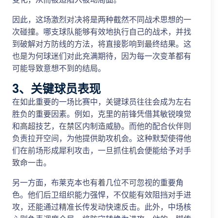
因此，这场激烈对决将是两种截然不同战术思想的一
次碰撞。哪支球队能够有效地执行自己的战术，并找
到破解对方防线的方法，将直接影响到最终结果。这
也是为何球迷们对此充满期待，因为每一次变革都有
可能导致意想不到的结局。
3、关键球员表现
在如此重要的一场比赛中，关键球员往往会成为左右
胜负的重要因素。例如，克里的前锋凭借其敏锐嗅觉
和高超技艺，在禁区内制造威胁。而他的配合伙伴则
负责拉开空间，为他提供助攻机会。这种默契使得他
们在前场形成犀利攻击，一旦抓住机会便能给予对手
致命一击。
另一方面，布莱克本也有着几位不可忽视的重要角
色。他们后卫组织能力强悍，不仅能有效阻挡对手进
攻，还能通过精准长传发动快速反击。此外，中场核