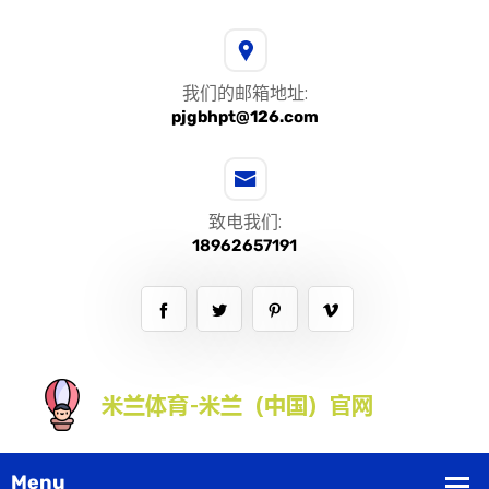
我们的邮箱地址:
pjgbhpt@126.com
致电我们:
18962657191