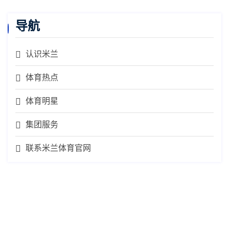
导航
认识米兰
体育热点
体育明星
集团服务
联系米兰体育官网