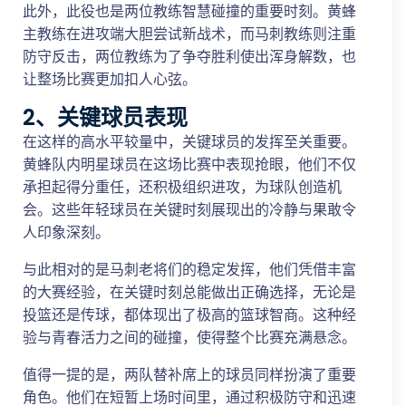
此外，此役也是两位教练智慧碰撞的重要时刻。黄蜂
主教练在进攻端大胆尝试新战术，而马刺教练则注重
防守反击，两位教练为了争夺胜利使出浑身解数，也
让整场比赛更加扣人心弦。
2、关键球员表现
在这样的高水平较量中，关键球员的发挥至关重要。
黄蜂队内明星球员在这场比赛中表现抢眼，他们不仅
承担起得分重任，还积极组织进攻，为球队创造机
会。这些年轻球员在关键时刻展现出的冷静与果敢令
人印象深刻。
与此相对的是马刺老将们的稳定发挥，他们凭借丰富
的大赛经验，在关键时刻总能做出正确选择，无论是
投篮还是传球，都体现出了极高的篮球智商。这种经
验与青春活力之间的碰撞，使得整个比赛充满悬念。
值得一提的是，两队替补席上的球员同样扮演了重要
角色。他们在短暂上场时间里，通过积极防守和迅速