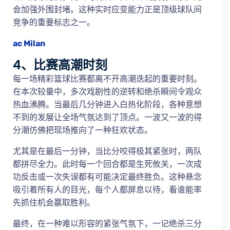
会加强外围封堵。这种实时应变能力正是顶级球队间
竞争的重要标志之一。
ac Milan
4、比赛高潮时刻
每一场精彩篮球比赛都离不开高潮迭起的重要时刻。
在本次较量中，多次戏剧性的逆转和绝杀瞬间令观众
热血沸腾。当最后几分钟进入白热化阶段，各种意想
不到的发展让全场气氛达到了顶点。一波又一波的得
分潮仿佛把现场推向了一种狂欢状态。
尤其是在最后一分钟，当比分咬得极其紧张时，两队
都拼尽全力。此时每一个回合都是生死攸关，一次成
功反击或一次失误都有可能决定最终胜负。这种悬念
吸引着所有人的目光，每个人都屏息以待，看谁能率
先抓住机会赢取胜利。
最终，在一种难以形容的紧张气氛下，一记绝杀三分