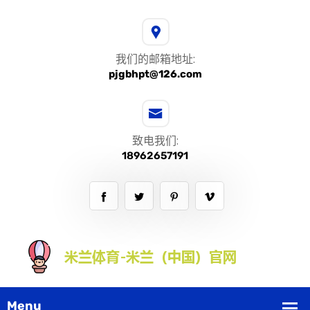
我们的邮箱地址:
pjgbhpt@126.com
致电我们:
18962657191