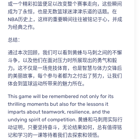
或一个精彩扣篮便足以改变整个赛事走向，这些瞬间
成为了永恒，也是无数篮球迷津津乐道的话题。在
NBA历史上，这样的重要瞬间往往被铭记于心，并成
为经典之作。
总结：
通过本次回顾，我们可以看到黄蜂与马刺之间的不懈
斗争，以及他们在面对压力时所展现出的勇气和毅
力。这不仅是一场竞技体育，也是智慧与体力交锋后
的美丽故事，每个参与者都为之付出了努力，让我们
体会到篮球运动所带来的魅力所在。
This game will be remembered not only for its
thrilling moments but also for the lessons it
imparts about teamwork, resilience, and the
undying spirit of competition. 黄蜂和马刺用实际行
动证明，只要坚持奋斗，无论结果如何，总有值得铭
记和学习的一课等待着我们去探索和领悟。