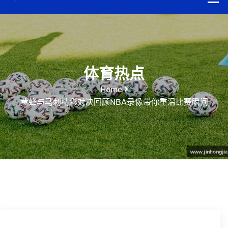
体育热点
Home
黄蜂与马刺精彩对决回顾NBA录像带你重温比赛瞬间