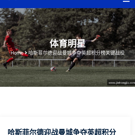
体育明星
Home
哈斯菲尔德迎战曼城争夺英超积分榜关键战役
哈斯菲尔德迎战曼城争夺英超积分