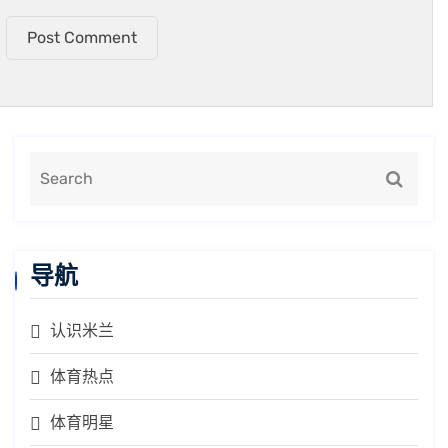
Post Comment
导航
认识米兰
体育热点
体育明星