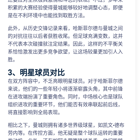
积累的大赛经验使得曼城能够较好地调整心态，即便
是在不利环境中也能找到取胜方法。
此外，从历史交锋记录来看，哈斯菲尔德与曼城之间
的对抗往往以后者获胜收尾。但足球充满变数，这并
不代表本次碰撞就注定结果。因此，这样的不平衡关
系恰恰激发出更多竞争欲望，让这场较量更加引人入
胜。
3、明星球员对比
在双方阵容中，不乏亮眼明星球员。对于哈斯菲尔德
来说，他们的一些年轻小将逐渐崭露头角，其中前锋
在进攻端扮演了重要角色。同时，中场核心也是球队
组织进攻的重要环节，他们能否有效串联起前后线，
将直接影响到全局表现。
相比之下，曼城则拥有诸多世界级球星，如凯文·德布
劳内等。在传控方面，他无疑是整个球队运转的重要