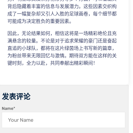
背后隐藏着丰富的信息与发展潜力。这些因素交织构
成了一幅复杂却又引人入胜的足球画卷，每个细节都
可能成为决定胜负的重要因素。
因此，无论结果如何，相信这将是一场精彩绝伦且充
满悬念的较量。不论是对于追求荣耀的豪门还是奋起
直追的小球队，都将在这片绿茵场上书写新的篇章，
为粉丝带来无限回忆与激情。期待双方能在这样的关
键时刻，全力以赴，共同奉献出精彩瞬间！
发表评论
Name
*