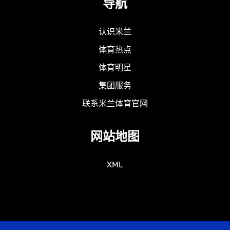
导航
认识米兰
体育热点
体育明星
集团服务
联系米兰体育官网
网站地图
XML