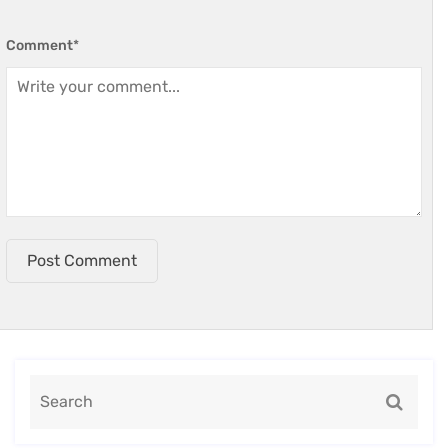
Comment
*
Post Comment