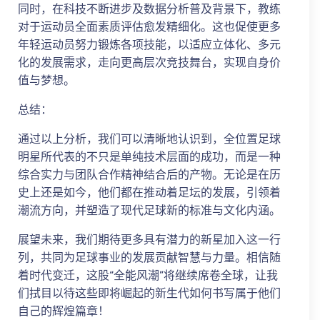
同时，在科技不断进步及数据分析普及背景下，教练
对于运动员全面素质评估愈发精细化。这也促使更多
年轻运动员努力锻炼各项技能，以适应立体化、多元
化的发展需求，走向更高层次竞技舞台，实现自身价
值与梦想。
总结：
通过以上分析，我们可以清晰地认识到，全位置足球
明星所代表的不只是单纯技术层面的成功，而是一种
综合实力与团队合作精神结合后的产物。无论是在历
史上还是如今，他们都在推动着足坛的发展，引领着
潮流方向，并塑造了现代足球新的标准与文化内涵。
展望未来，我们期待更多具有潜力的新星加入这一行
列，共同为足球事业的发展贡献智慧与力量。相信随
着时代变迁，这股“全能风潮”将继续席卷全球，让我
们拭目以待这些即将崛起的新生代如何书写属于他们
自己的辉煌篇章！