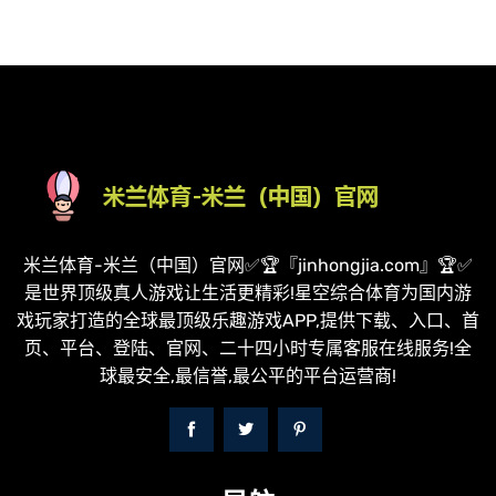
米兰体育-米兰（中国）官网✅🏆『jinhongjia.com』🏆✅
是世界顶级真人游戏让生活更精彩!星空综合体育为国内游
戏玩家打造的全球最顶级乐趣游戏APP,提供下载、入口、首
页、平台、登陆、官网、二十四小时专属客服在线服务!全
球最安全,最信誉,最公平的平台运营商!