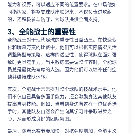
能力和视野，可以适应不同的位置要求。在中场他如
同指挥家，将整支球队串联起来，不仅负责进攻组
织，还积极参与防守，为球队提供全面支持。
3、全能战士的重要性
全能战士对于现代足球的重要性日益凸显。在快速变
化和瞬息万变的比赛中，他们可以根据实际情况灵活
调整阵型与策略。这样的适应性，使得球队在面对强
敌时更具竞争力。当主教练需要调整阵容时，全能球
员总是最优先考虑的人选，因为他们可以填补任何空
缺并维持球队运转。
其次，全能战士常常提升整个球队的技战术水平。他
们不仅自己具备多面手能力，还会激励身边其他队友
提高自身技能。例如，当看到身边有这样一位优秀选
手时，其他队友自然会产生向其学习并争取进步之
心，从而形成良好的团队氛围。
最后，随着比赛节奏加快，对抗强度增加，全能主义