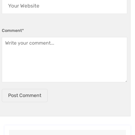
Comment
*
Post Comment