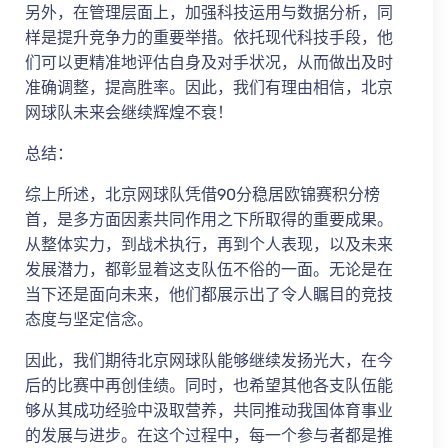
另外，在管理层面上，加强科技运用与数据分析，同
样是提升竞争力的重要举措。依托现代科技手段，他
们可以更精准地评估自身及对手状况，从而做出及时
准确调整，提高胜率。因此，我们有理由相信，北京
网球队未来会继续辉煌不衰！
总结：
综上所述，北京网球队凭借90分稳居欧锦赛积分榜
首，是多方面因素共同作用之下所取得的重要成果。
从整体实力，到战术执行，再到个人表现，以及未来
发展潜力，都彰显着这支队伍不俗的一面。无论是在
当下还是面向未来，他们都展示出了令人瞩目的竞技
态度与坚定信念。
因此，我们期待北京网球队能够继续发扬光大，在今
后的比赛中再创佳绩。同时，也希望其他各支队伍能
够从其成功经验中汲取营养，共同推动我国体育事业
的发展与进步。在这个过程中，每一个参与者都是推