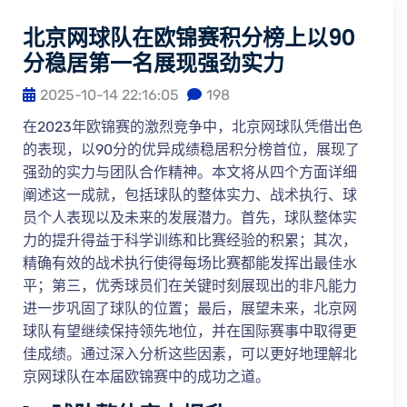
北京网球队在欧锦赛积分榜上以90
分稳居第一名展现强劲实力
2025-10-14 22:16:05
198
在2023年欧锦赛的激烈竞争中，北京网球队凭借出色
的表现，以90分的优异成绩稳居积分榜首位，展现了
强劲的实力与团队合作精神。本文将从四个方面详细
阐述这一成就，包括球队的整体实力、战术执行、球
员个人表现以及未来的发展潜力。首先，球队整体实
力的提升得益于科学训练和比赛经验的积累；其次，
精确有效的战术执行使得每场比赛都能发挥出最佳水
平；第三，优秀球员们在关键时刻展现出的非凡能力
进一步巩固了球队的位置；最后，展望未来，北京网
球队有望继续保持领先地位，并在国际赛事中取得更
佳成绩。通过深入分析这些因素，可以更好地理解北
京网球队在本届欧锦赛中的成功之道。