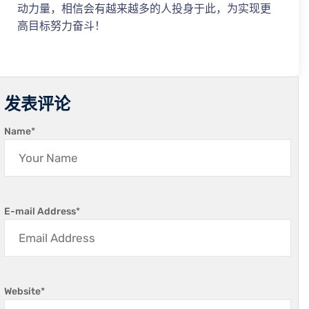
动力量，相信会有越来越多的人投身于此，为实现更
高目标努力奋斗！
发表评论
Name
*
E-mail Address
*
Website
*