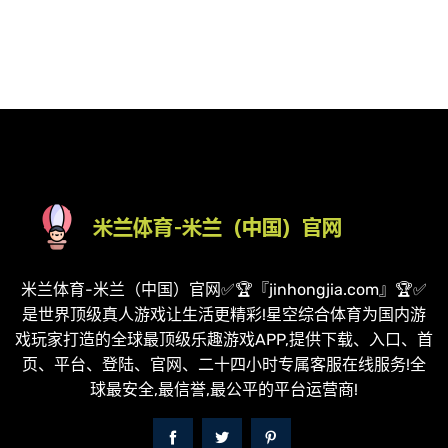
米兰体育-米兰（中国）官网✅🏆『jinhongjia.com』🏆✅
是世界顶级真人游戏让生活更精彩!星空综合体育为国内游
戏玩家打造的全球最顶级乐趣游戏APP,提供下载、入口、首
页、平台、登陆、官网、二十四小时专属客服在线服务!全
球最安全,最信誉,最公平的平台运营商!