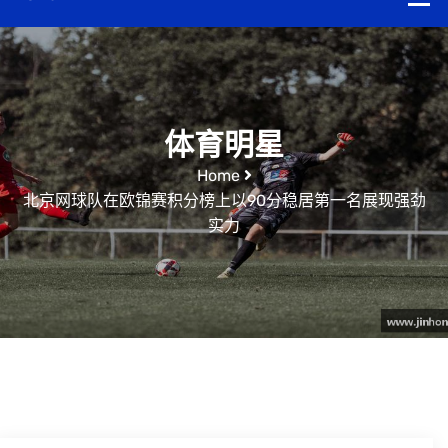
体育明星
Home
北京网球队在欧锦赛积分榜上以90分稳居第一名展现强劲
实力