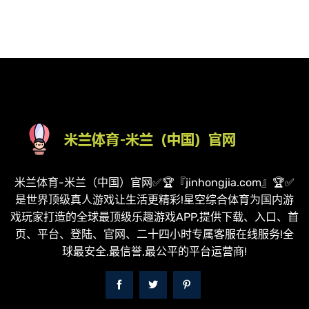
米兰体育-米兰（中国）官网✅🏆『jinhongjia.com』🏆✅
是世界顶级真人游戏让生活更精彩!星空综合体育为国内游
戏玩家打造的全球最顶级乐趣游戏APP,提供下载、入口、首
页、平台、登陆、官网、二十四小时专属客服在线服务!全
球最安全,最信誉,最公平的平台运营商!