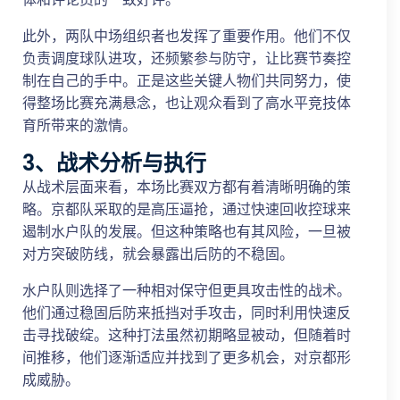
此外，两队中场组织者也发挥了重要作用。他们不仅
负责调度球队进攻，还频繁参与防守，让比赛节奏控
制在自己的手中。正是这些关键人物们共同努力，使
得整场比赛充满悬念，也让观众看到了高水平竞技体
育所带来的激情。
3、战术分析与执行
从战术层面来看，本场比赛双方都有着清晰明确的策
略。京都队采取的是高压逼抢，通过快速回收控球来
遏制水户队的发展。但这种策略也有其风险，一旦被
对方突破防线，就会暴露出后防的不稳固。
水户队则选择了一种相对保守但更具攻击性的战术。
他们通过稳固后防来抵挡对手攻击，同时利用快速反
击寻找破绽。这种打法虽然初期略显被动，但随着时
间推移，他们逐渐适应并找到了更多机会，对京都形
成威胁。