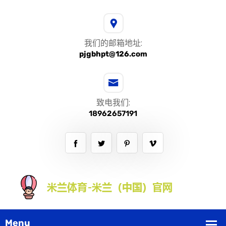
我们的邮箱地址:
pjgbhpt@126.com
致电我们:
18962657191