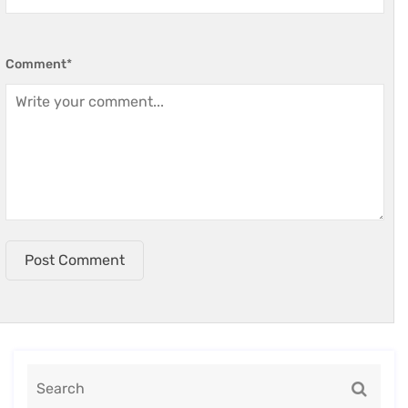
Comment
*
Post Comment