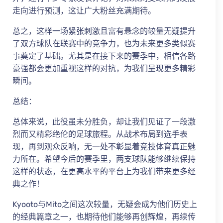
走向进行预测，这让广大粉丝充满期待。
总之，这样一场紧张刺激且富有悬念的较量无疑提升
了双方球队在联赛中的竞争力，也为未来更多类似赛
事奠定了基础。尤其是在接下来的赛季中，相信各路
豪强都会更加重视这样的对抗，为我们呈现更多精彩
瞬间。
总结：
总体来说，此役虽未分胜负，却让我们见证了一段激
烈而又精彩绝伦的足球旅程。从战术布局到选手表
现，再到观众反响，无一处不彰显着竞技体育真正魅
力所在。希望今后的赛季里，两支球队能够继续保持
这样的状态，在更高水平的平台上为我们带来更多经
典之作！
Kyooto与Mito之间这次较量，无疑会成为他们历史上
的经典篇章之一，也期待他们能够再创辉煌，再续传